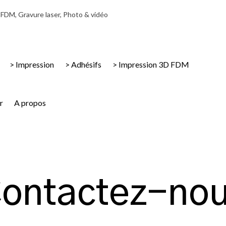
D FDM, Gravure laser, Photo & vidéo
> Impression
> Adhésifs
> Impression 3D FDM
r
A propos
ontactez-no