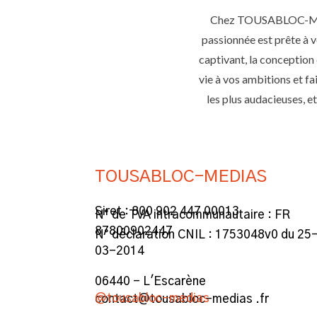
Chez TOUSABLOC-MEDIA
passionnée est prête à v
captivant, la conception
vie à vos ambitions et f
les plus audacieuses, 
TOUSABLOC-MEDIAS
Siret : 800 902 447 00013
N° de TVA intracommunautaire : FR
87800902447
N° déclaration CNIL : 1753048v0 du 25
03-2014
06440 - L'Escarène
@tousabloc-medias
contact@tousabloc-medias .fr